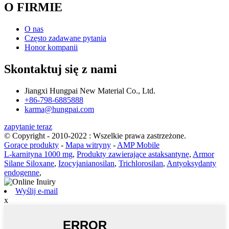
O FIRMIE
O nas
Często zadawane pytania
Honor kompanii
Skontaktuj się z nami
Jiangxi Hungpai New Material Co., Ltd.
+86-798-6885888
karma@hungpai.com
zapytanie teraz
© Copyright - 2010-2022 : Wszelkie prawa zastrzeżone.
Gorące produkty
-
Mapa witryny
-
AMP Mobile
L-karnityna 1000 mg
,
Produkty zawierające astaksantynę
,
Armor
Silane Siloxane
,
Izocyjanianosilan
,
Trichlorosilan
,
Antyoksydanty
endogenne
,
Wyślij e-mail
x