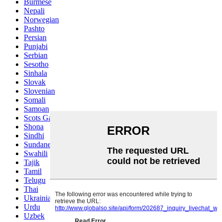
Burmese
Nepali
Norwegian
Pashto
Persian
Punjabi
Serbian
Sesotho
Sinhala
Slovak
Slovenian
Somali
Samoan
Scots Gaelic
Shona
Sindhi
Sundanese
Swahili
Tajik
Tamil
Telugu
Thai
Ukrainian
Urdu
Uzbek