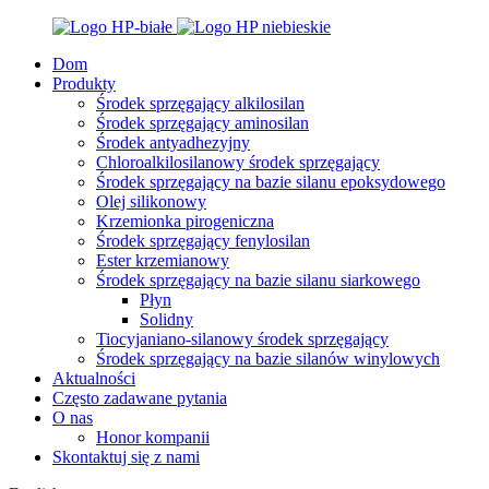
Dom
Produkty
Środek sprzęgający alkilosilan
Środek sprzęgający aminosilan
Środek antyadhezyjny
Chloroalkilosilanowy środek sprzęgający
Środek sprzęgający na bazie silanu epoksydowego
Olej silikonowy
Krzemionka pirogeniczna
Środek sprzęgający fenylosilan
Ester krzemianowy
Środek sprzęgający na bazie silanu siarkowego
Płyn
Solidny
Tiocyjaniano-silanowy środek sprzęgający
Środek sprzęgający na bazie silanów winylowych
Aktualności
Często zadawane pytania
O nas
Honor kompanii
Skontaktuj się z nami