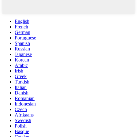
English
French
German
Portuguese
Spanish
Russian
Japanese
Korean
Arabic
Irish
Greek
Turkish
Italian
Danish
Romanian
Indonesian
Czech
Afrikaans
Swedish
Polish
Basque
Catalan