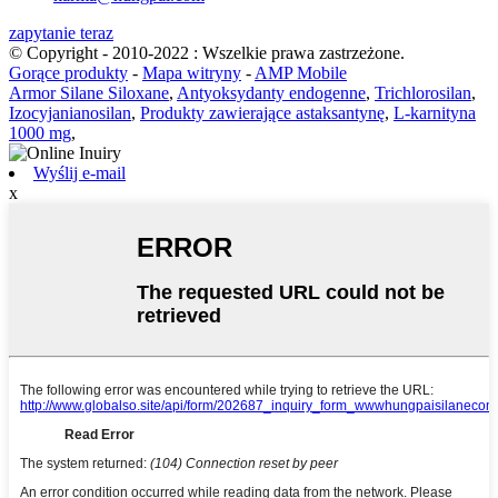
zapytanie teraz
© Copyright - 2010-2022 : Wszelkie prawa zastrzeżone.
Gorące produkty
-
Mapa witryny
-
AMP Mobile
Armor Silane Siloxane
,
Antyoksydanty endogenne
,
Trichlorosilan
,
Izocyjanianosilan
,
Produkty zawierające astaksantynę
,
L-karnityna
1000 mg
,
Wyślij e-mail
x