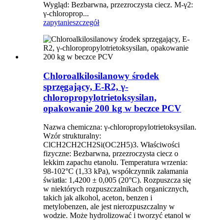
Wygląd: Bezbarwna, przezroczysta ciecz. M-γ2:
γ-chloroprop...
zapytanie
szczegół
Chloroalkilosilanowy środek
sprzęgający, E-R2, γ-
chloropropylotrietoksysilan,
opakowanie 200 kg w beczce PCV
Nazwa chemiczna: γ-chloropropylotrietoksysilan.
Wzór strukturalny:
ClCH2CH2CH2Si(OC2H5)3. Właściwości
fizyczne: Bezbarwna, przezroczysta ciecz o
lekkim zapachu etanolu. Temperatura wrzenia:
98-102°C (1,33 kPa), współczynnik załamania
światła: 1,4200 ± 0,005 (20°C). Rozpuszcza się
w niektórych rozpuszczalnikach organicznych,
takich jak alkohol, aceton, benzen i
metylobenzen, ale jest nierozpuszczalny w
wodzie. Może hydrolizować i tworzyć etanol w