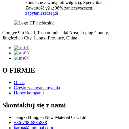
kontakcie z wodą lub wilgocią. Specyfikacja:
Zawartość γ2 ≧98% zanieczyszczeń...
zapytanie
szczegół
Gongye 9th Road, Tashan Industrial Area, Leping County,
Jingdezhen City, Jiangxi Province, China
O FIRMIE
O nas
Często zadawane pytania
Honor kompanii
Skontaktuj się z nami
Jiangxi Hungpai New Material Co., Ltd.
+86-798-6885888
karma@hungpai.com