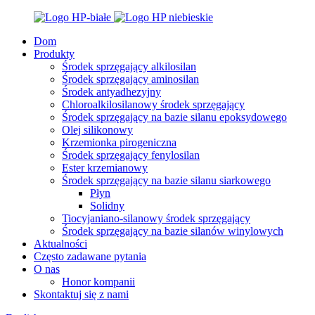
Dom
Produkty
Środek sprzęgający alkilosilan
Środek sprzęgający aminosilan
Środek antyadhezyjny
Chloroalkilosilanowy środek sprzęgający
Środek sprzęgający na bazie silanu epoksydowego
Olej silikonowy
Krzemionka pirogeniczna
Środek sprzęgający fenylosilan
Ester krzemianowy
Środek sprzęgający na bazie silanu siarkowego
Płyn
Solidny
Tiocyjaniano-silanowy środek sprzęgający
Środek sprzęgający na bazie silanów winylowych
Aktualności
Często zadawane pytania
O nas
Honor kompanii
Skontaktuj się z nami