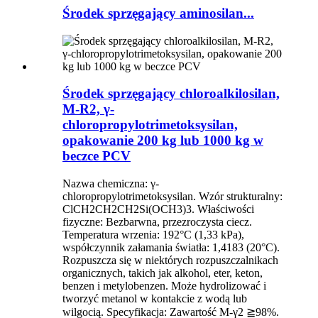
Środek sprzęgający aminosilan...
Środek sprzęgający chloroalkilosilan,
M-R2, γ-
chloropropylotrimetoksysilan,
opakowanie 200 kg lub 1000 kg w
beczce PCV
Nazwa chemiczna: γ-
chloropropylotrimetoksysilan. Wzór strukturalny:
ClCH2CH2CH2Si(OCH3)3. Właściwości
fizyczne: Bezbarwna, przezroczysta ciecz.
Temperatura wrzenia: 192°C (1,33 kPa),
współczynnik załamania światła: 1,4183 (20°C).
Rozpuszcza się w niektórych rozpuszczalnikach
organicznych, takich jak alkohol, eter, keton,
benzen i metylobenzen. Może hydrolizować i
tworzyć metanol w kontakcie z wodą lub
wilgocią. Specyfikacja: Zawartość M-γ2 ≧98%.