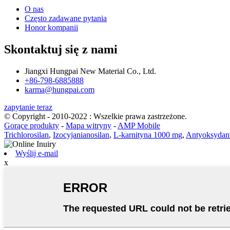
O nas
Często zadawane pytania
Honor kompanii
Skontaktuj się z nami
Jiangxi Hungpai New Material Co., Ltd.
+86-798-6885888
karma@hungpai.com
zapytanie teraz
© Copyright - 2010-2022 : Wszelkie prawa zastrzeżone.
Gorące produkty
-
Mapa witryny
-
AMP Mobile
Trichlorosilan
,
Izocyjanianosilan
,
L-karnityna 1000 mg
,
Antyoksydan
Wyślij e-mail
x