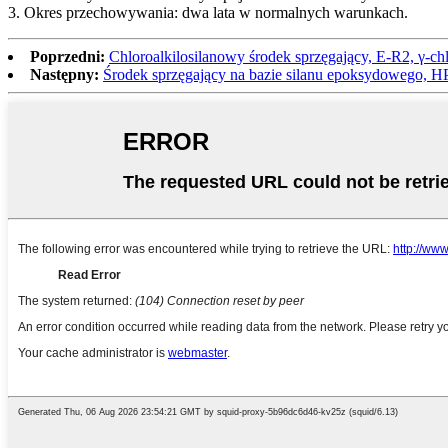
3. Okres przechowywania: dwa lata w normalnych warunkach.
Poprzedni:
Chloroalkilosilanowy środek sprzęgający, E-R2, γ-c
Następny:
Środek sprzęgający na bazie silanu epoksydowego, H