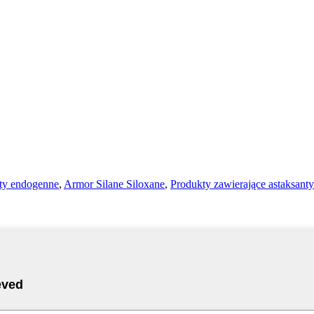
ty endogenne
,
Armor Silane Siloxane
,
Produkty zawierające astaksant