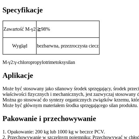
Specyfikacje
Zawartość M-γ2
≧98%
Wygląd
bezbarwna, przezroczysta ciecz
M-γ2:γ-chloropropylotrimetoksysilan
Aplikacje
Może być stosowany jako silanowy środek sprzęgający, środek prze
właściwości fizycznych i mechanicznych, jest zazwyczaj stosowany
Można go stosować do syntezy organicznych związków krzemu, który
Może być głównym materiałem środka sprzęgającego silan produktu.
Pakowanie i przechowywanie
1. Opakowanie: 200 kg lub 1000 kg w beczce PCV.
2. Przechowywanie w szczelnym pojemniku: Przechowywać w chłod