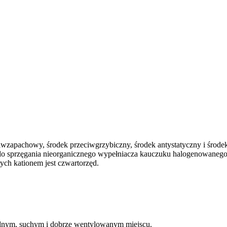
ciwzapachowy, środek przeciwgrzybiczny, środek antystatyczny i śro
 do sprzęgania nieorganicznego wypełniacza kauczuku halogenowanego
ch kationem jest czwartorzęd.
nym, suchym i dobrze wentylowanym miejscu.