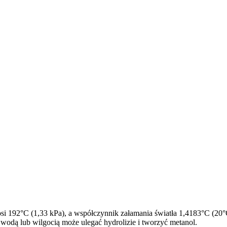
osi 192°C (1,33 kPa), a współczynnik załamania światła 1,4183°C (20
z wodą lub wilgocią może ulegać hydrolizie i tworzyć metanol.