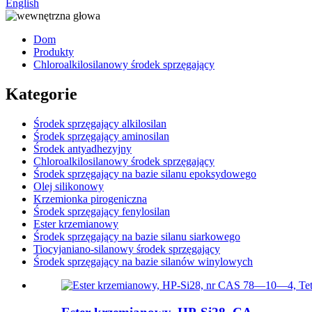
English
Dom
Produkty
Chloroalkilosilanowy środek sprzęgający
Kategorie
Środek sprzęgający alkilosilan
Środek sprzęgający aminosilan
Środek antyadhezyjny
Chloroalkilosilanowy środek sprzęgający
Środek sprzęgający na bazie silanu epoksydowego
Olej silikonowy
Krzemionka pirogeniczna
Środek sprzęgający fenylosilan
Ester krzemianowy
Środek sprzęgający na bazie silanu siarkowego
Tiocyjaniano-silanowy środek sprzęgający
Środek sprzęgający na bazie silanów winylowych