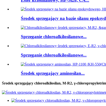
Ester krzemianowy, HP-Si28, CA...
Środek sprzęgający na bazie silanu epoksyd
Sprzęganie chloroalkilosilanowe...
Sprzęganie chloroalkilosilanowe...
Środek sprzęgający aminosilan...
Środek sprzęgający chloroalkilosilan, M-R2, γ-chloropropylotr