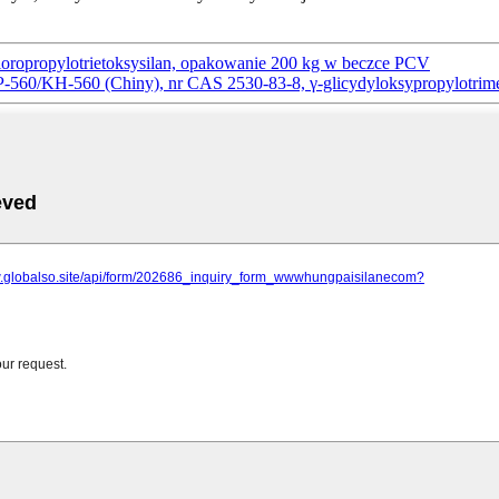
hloropropylotrietoksysilan, opakowanie 200 kg w beczce PCV
P-560/KH-560 (Chiny), nr CAS 2530-83-8, γ-glicydyloksypropylotrime