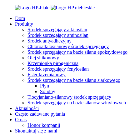
Dom
Produkty
Środek sprzęgający alkilosilan
Środek sprzęgający aminosilan
Środek antyadhezyjny
Chloroalkilosilanowy środek sprzęgający
Środek sprzęgający na bazie silanu epoksydowego
Olej silikonowy
Krzemionka pirogeniczna
Środek sprzęgający fenylosilan
Ester krzemianowy
Środek sprzęgający na bazie silanu siarkowego
Płyn
Solidny
Tiocyjaniano-silanowy środek sprzęgający
Środek sprzęgający na bazie silanów winylowych
Aktualności
Często zadawane pytania
O nas
Honor kompanii
Skontaktuj się z nami