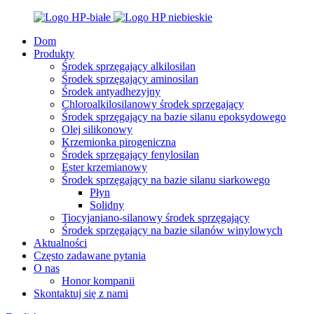
Dom
Produkty
Środek sprzęgający alkilosilan
Środek sprzęgający aminosilan
Środek antyadhezyjny
Chloroalkilosilanowy środek sprzęgający
Środek sprzęgający na bazie silanu epoksydowego
Olej silikonowy
Krzemionka pirogeniczna
Środek sprzęgający fenylosilan
Ester krzemianowy
Środek sprzęgający na bazie silanu siarkowego
Płyn
Solidny
Tiocyjaniano-silanowy środek sprzęgający
Środek sprzęgający na bazie silanów winylowych
Aktualności
Często zadawane pytania
O nas
Honor kompanii
Skontaktuj się z nami