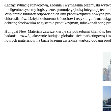
Łącząc sytuację rozwojową, zadania i wymagania przemysłu wytwórc
inteligentne systemy logistyczne, promuje głęboką integrację techn
Wspieranie budowy odpowiednich linii produkcyjnych nowych produk
chlorosilanów. Dzięki zielonemu łańcuchowi recyklingu firma os
ochronę środowiska w systemie produkcyjnym, udoskonali serię p
Hungpai New Materials zawsze kieruje się potrzebami klientów, bez
badania i rozwój, aktywnie budując globalną sieć marketingową i s
nowych materiałów na bazie krzemu zwiększa wartość dodaną produk