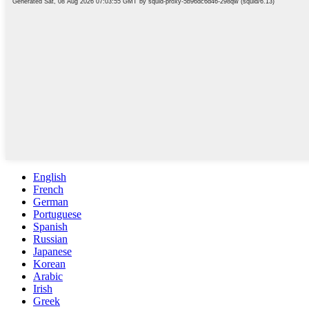
English
French
German
Portuguese
Spanish
Russian
Japanese
Korean
Arabic
Irish
Greek