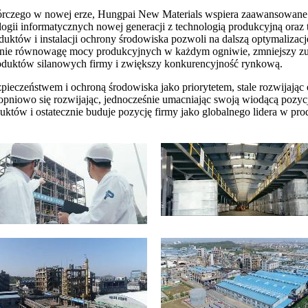
zego w nowej erze, Hungpai New Materials wspiera zaawansowane inteli
ologii informatycznych nowej generacji z technologią produkcyjną oraz
tów i instalacji ochrony środowiska pozwoli na dalszą optymalizację
iągnie równowagę mocy produkcyjnych w każdym ogniwie, zmniejszy zu
roduktów silanowych firmy i zwiększy konkurencyjność rynkową.
pieczeństwem i ochroną środowiska jako priorytetem, stale rozwijając 
topniowo się rozwijając, jednocześnie umacniając swoją wiodącą pozyc
tów i ostatecznie buduje pozycję firmy jako globalnego lidera w pr