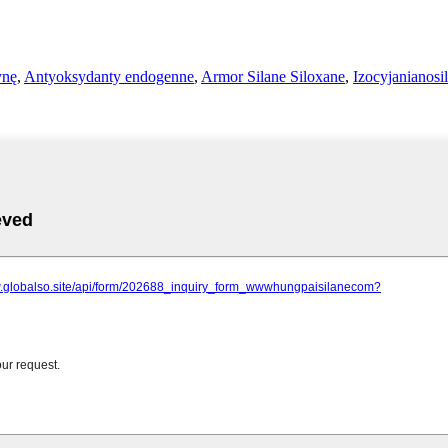
ynę
,
Antyoksydanty endogenne
,
Armor Silane Siloxane
,
Izocyjanianosi