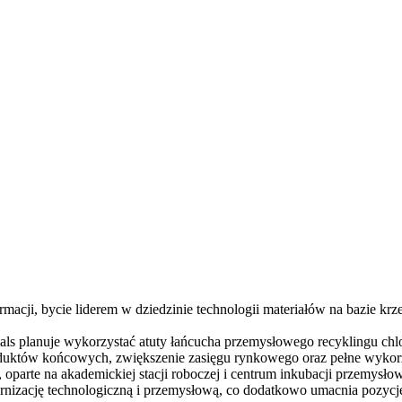
macji, bycie liderem w dziedzinie technologii materiałów na bazie krz
s planuje wykorzystać atuty łańcucha przemysłowego recyklingu chlor
roduktów końcowych, zwiększenie zasięgu rynkowego oraz pełne wyko
parte na akademickiej stacji roboczej i centrum inkubacji przemysło
nizację technologiczną i przemysłową, co dodatkowo umacnia pozycję 