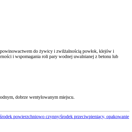
m powinowactwem do żywicy i zwilżalnością powłok, klejów i
rności i wspomagania roli pary wodnej uwalnianej z betonu lub
hłodnym, dobrze wentylowanym miejscu.
a/środek powierzchniowo czynny/środek przeciwpieniący, opakowanie