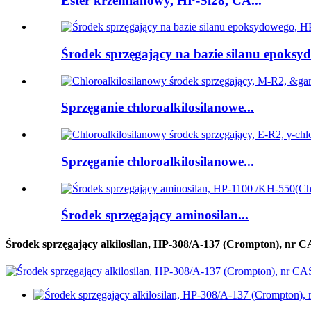
Ester krzemianowy, HP-Si28, CA...
Środek sprzęgający na bazie silanu epoksyd
Sprzęganie chloroalkilosilanowe...
Sprzęganie chloroalkilosilanowe...
Środek sprzęgający aminosilan...
Środek sprzęgający alkilosilan, HP-308/A-137 (Crompton), nr CA