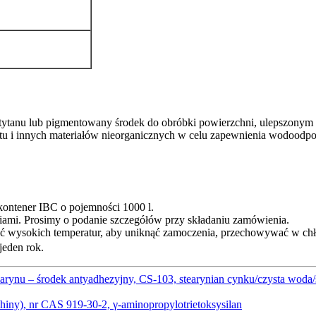
k tytanu lub pigmentowany środek do obróbki powierzchni, ulepszony
entu i innych materiałów nieorganicznych w celu zapewnienia wodoodpo
 kontener IBC o pojemności 1000 l.
mi. Prosimy o podanie szczegółów przy składaniu zamówienia.
ać wysokich temperatur, aby uniknąć zamoczenia, przechowywać w c
jeden rok.
marynu – środek antyadhezyjny, CS-103, stearynian cynku/czysta wod
iny), nr CAS 919-30-2, γ-aminopropylotrietoksysilan