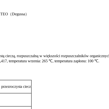
OCTEO（Degussa）
ystą cieczą, rozpuszczalną w większości rozpuszczalników organicznych:
1,417, temperatura wrzenia: 265 ℃, temperatura zapłonu: 100 ℃.
 przezroczysta ciecz