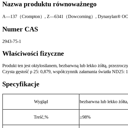
Nazwa produktu równoważnego
A—137（Crompton）, Z—6341（Dowcorning）, Dynasylan® 
Numer CAS
2943-75-1
Właściwości fizyczne
Produkt ten jest oktylosilanem, bezbarwną lub lekko żółtą, przezrocz
Czysta gęstość ρ 25: 0,879, współczynnik załamania światła ND25: 
Specyfikacje
Wygląd
bezbarwna lub lekko żółta,
Treść,%
≥98%