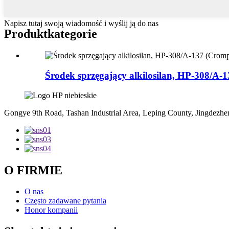
Napisz tutaj swoją wiadomość i wyślij ją do nas
Produkt
kategorie
Środek sprzęgający alkilosilan, HP-308/A-1
Gongye 9th Road, Tashan Industrial Area, Leping County, Jingdezhen
O FIRMIE
O nas
Często zadawane pytania
Honor kompanii