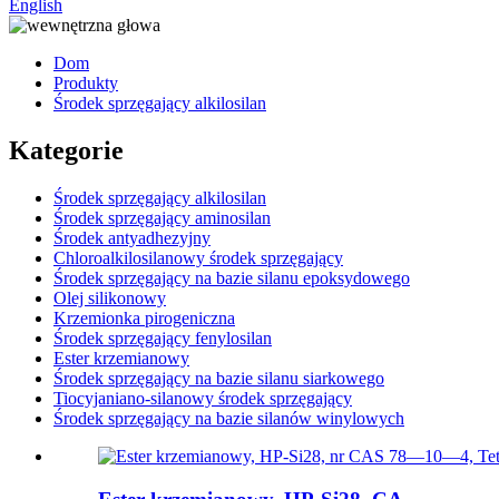
English
Dom
Produkty
Środek sprzęgający alkilosilan
Kategorie
Środek sprzęgający alkilosilan
Środek sprzęgający aminosilan
Środek antyadhezyjny
Chloroalkilosilanowy środek sprzęgający
Środek sprzęgający na bazie silanu epoksydowego
Olej silikonowy
Krzemionka pirogeniczna
Środek sprzęgający fenylosilan
Ester krzemianowy
Środek sprzęgający na bazie silanu siarkowego
Tiocyjaniano-silanowy środek sprzęgający
Środek sprzęgający na bazie silanów winylowych