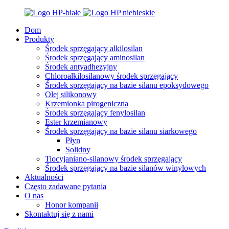
Dom
Produkty
Środek sprzęgający alkilosilan
Środek sprzęgający aminosilan
Środek antyadhezyjny
Chloroalkilosilanowy środek sprzęgający
Środek sprzęgający na bazie silanu epoksydowego
Olej silikonowy
Krzemionka pirogeniczna
Środek sprzęgający fenylosilan
Ester krzemianowy
Środek sprzęgający na bazie silanu siarkowego
Płyn
Solidny
Tiocyjaniano-silanowy środek sprzęgający
Środek sprzęgający na bazie silanów winylowych
Aktualności
Często zadawane pytania
O nas
Honor kompanii
Skontaktuj się z nami