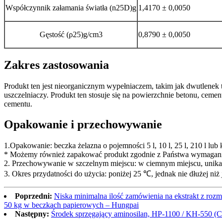
Współczynnik załamania światła (n25D)g
1,4170 ± 0,0050
Gęstość (ρ25)g/cm3
0,8790 ± 0,0050
Zakres zastosowania
Produkt ten jest nieorganicznym wypełniaczem, takim jak dwutlene
uszczelniaczy. Produkt ten stosuje się na powierzchnie betonu, cem
cementu.
Opakowanie i przechowywanie
1.Opakowanie: beczka żelazna o pojemności 5 l, 10 l, 25 l, 210 l lub
* Możemy również zapakować produkt zgodnie z Państwa wymagania
2. Przechowywanie w szczelnym miejscu: w ciemnym miejscu, unik
3. Okres przydatności do użycia: poniżej 25 ℃, jednak nie dłużej niż 
Poprzedni:
Niska minimalna ilość zamówienia na ekstrakt z roz
50 kg w beczkach papierowych – Hungpai
Następny:
Środek sprzęgający aminosilan, HP-1100 / KH-550 (Ch